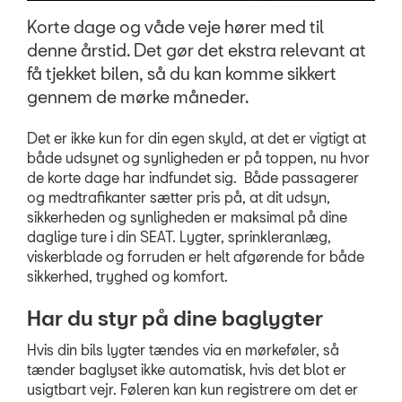
nyhedsbrev
Korte dage og våde veje hører med til
Aktuelt
denne årstid. Det gør det ekstra relevant at
få tjekket bilen, så du kan komme sikkert
OM OS
gennem de mørke måneder.
JOB OG KARRIERE
Det er ikke kun for din egen skyld, at det er vigtigt at
både udsynet og synligheden er på toppen, nu hvor
de korte dage har indfundet sig. Både passagerer
og medtrafikanter sætter pris på, at dit udsyn,
sikkerheden og synligheden er maksimal på dine
daglige ture i din SEAT. Lygter, sprinkleranlæg,
viskerblade og forruden er helt afgørende for både
sikkerhed, tryghed og komfort.
Har du styr på dine baglygter
Hvis din bils lygter tændes via en mørkeføler, så
tænder baglyset ikke automatisk, hvis det blot er
usigtbart vejr. Føleren kan kun registrere om det er