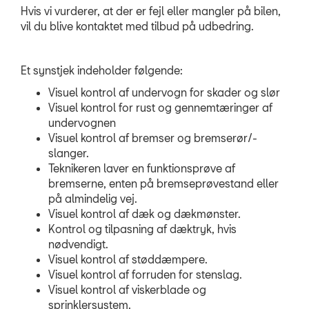
Hvis vi vurderer, at der er fejl eller mangler på bilen,
vil du blive kontaktet med tilbud på udbedring.
Synstjek
SKADECENTER
Et synstjek indeholder følgende:
Visuel kontrol af undervogn for skader og slør
BRUGTE BILER
Visuel kontrol for rust og gennemtæringer af
undervognen
TILBEHØR
Visuel kontrol af bremser og bremserør/-
slanger.
Teknikeren laver en funktionsprøve af
RESERVEDELE
bremserne, enten på bremseprøvestand eller
på almindelig vej.
NYHEDER
Visuel kontrol af dæk og dækmønster.
Kontrol og tilpasning af dæktryk, hvis
OM OS
nødvendigt.
Visuel kontrol af støddæmpere.
Visuel kontrol af forruden for stenslag.
JOB OG KARRIERE
Visuel kontrol af viskerblade og
sprinklersystem.