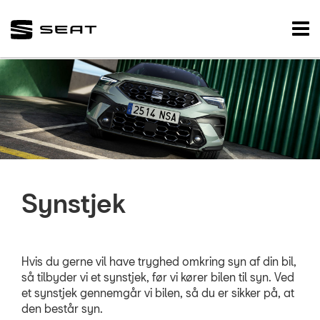
SEAT
Tog
nav
FORSIDE
VÆRKSTED
Koncepter og se
Bestil tid på vær
Service & Rep a
Synstjek
5+ serviceefters
Prismatch
Hvis du gerne vil have tryghed omkring syn af din bil,
MinSEAT
så tilbyder vi et synstjek, før vi kører bilen til syn. Ved
ServiceCam
et synstjek gennemgår vi bilen, så du er sikker på, at
den består syn.
Rustbeskyttelse