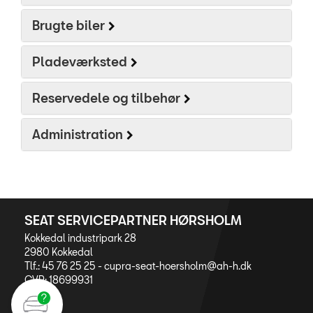
Brugte biler
Personale
Kontakt
Pladeværksted
Forbrugerklage
Reservedele og tilbehør
Betingelser
Administration
JOB OG KARRIERE
SEAT SERVICEPARTNER HØRSHOLM
Kokkedal industripark 28
2980 Kokkedal
Tlf.: 45 76 25 25 -
cupra-seat-hoersholm@ah-h.dk
CVR: 18699931