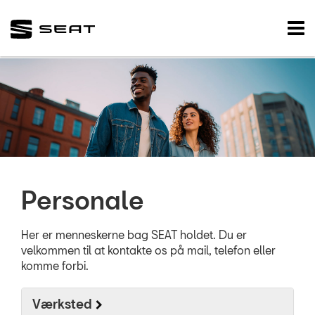
SEAT
Tog
nav
FORSIDE
VÆRKSTED
SKADECENTER
BRUGTE BILER
Personale
TILBEHØR
RESERVEDELE
Her er menneskerne bag SEAT holdet. Du er
velkommen til at kontakte os på mail, telefon eller
komme forbi.
NYHEDER
Værksted
OM OS