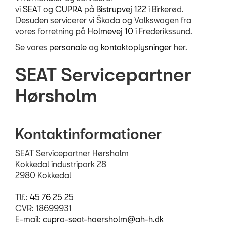
vi
SEAT
og
CUPRA
på
Bistrupvej 122
i Birkerød.
Desuden servicerer vi Škoda og Volkswagen fra
vores forretning på
Holmevej 10
i Frederikssund.
Se vores
personale
og
kontaktoplysninger
her.
SEAT Servicepartner
Hørsholm
Kontaktinformationer
SEAT Servicepartner Hørsholm
Kokkedal industripark 28
2980 Kokkedal
Tlf.:
45 76 25 25
CVR: 18699931
E-mail:
cupra-seat-hoersholm@ah-h.dk