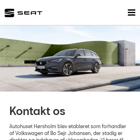
SEAT
Tog
nav
FORSIDE
VÆRKSTED
SKADECENTER
BRUGTE BILER
TILBEHØR
RESERVEDELE
Kontakt os
NYHEDER
Autohuset Hørsholm blev etableret som forhandler
af Volkswagen af Bo Sejr Johansen, der stadig er
OM OS
direktør og indehaver af virksomheden. Vi hører til