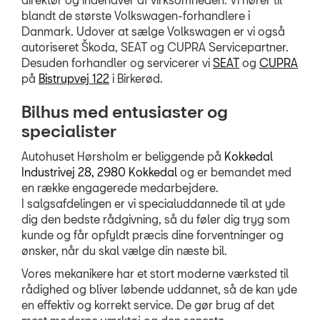
blandt de største Volkswagen-forhandlere i
Personale
Danmark. Udover at sælge Volkswagen er vi også
autoriseret Škoda, SEAT og CUPRA Servicepartner.
Kontakt
Desuden forhandler og servicerer vi
SEAT
og
CUPRA
på
Bistrupvej 122
i Birkerød.
Forbrugerklage
Bilhus med entusiaster og
Betingelser
specialister
JOB OG KARRIERE
Autohuset Hørsholm er beliggende på
Kokkedal
Industrivej 28, 2980 Kokkedal
og er bemandet med
en række engagerede medarbejdere.
I salgsafdelingen er vi specialuddannede til at yde
dig den bedste rådgivning, så du føler dig tryg som
kunde og får opfyldt præcis dine forventninger og
ønsker, når du skal vælge din næste bil.
Vores mekanikere har et stort moderne værksted til
rådighed og bliver løbende uddannet, så de kan yde
en effektiv og korrekt service. De gør brug af det