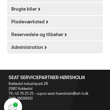
Brugte biler
Personale
Kontakt
Pladeværksted
Forbrugerklage
Reservedele og tilbehør
Betingelser
Administration
JOB OG KARRIERE
SEAT SERVICEPARTNER HØRSHOLM
Kokkedal industripark 28
2980 Kokkedal
Tlf.: 45 76 25 25 -
cupra-seat-hoersholm@ah-h.dk
CVR: 18699931