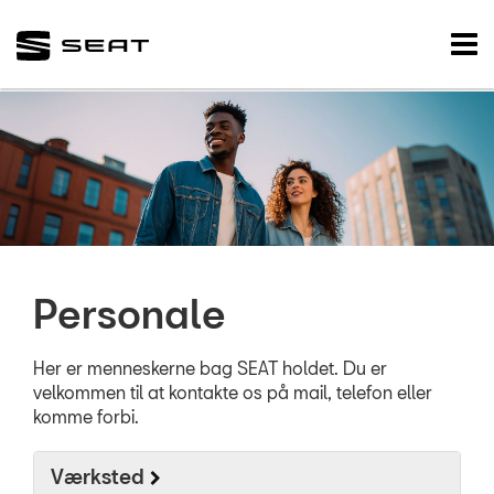
SEAT
Tog
nav
FORSIDE
VÆRKSTED
SKADECENTER
BRUGTE BILER
Personale
TILBEHØR
RESERVEDELE
Her er menneskerne bag SEAT holdet. Du er
velkommen til at kontakte os på mail, telefon eller
komme forbi.
NYHEDER
Værksted
OM OS