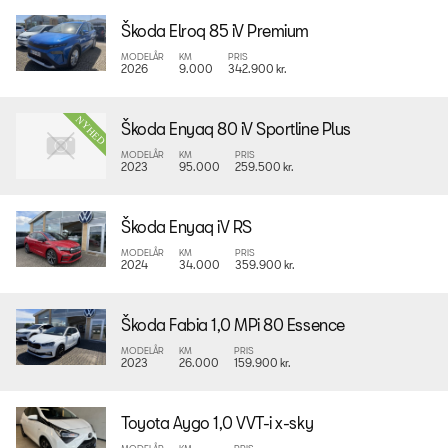
Škoda Elroq 85 iV Premium
MODELÅR
KM
PRIS
2026
9.000
342.900 kr.
Škoda Enyaq 80 iV Sportline Plus
MODELÅR
KM
PRIS
2023
95.000
259.500 kr.
Škoda Enyaq iV RS
MODELÅR
KM
PRIS
2024
34.000
359.900 kr.
Škoda Fabia 1,0 MPi 80 Essence
MODELÅR
KM
PRIS
2023
26.000
159.900 kr.
Toyota Aygo 1,0 VVT-i x-sky