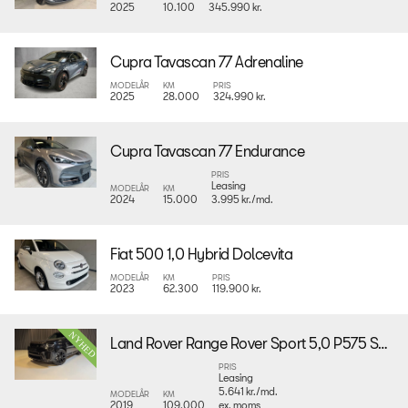
2025
10.100
345.990 kr.
Cupra Tavascan 77 Adrenaline
MODELÅR
KM
PRIS
2025
28.000
324.990 kr.
Cupra Tavascan 77 Endurance
PRIS
Leasing
MODELÅR
KM
2024
15.000
3.995 kr./md.
Fiat 500 1,0 Hybrid Dolcevita
MODELÅR
KM
PRIS
2023
62.300
119.900 kr.
Land Rover Range Rover Sport 5,0 P575 SVR aut.
PRIS
Leasing
5.641 kr./md.
MODELÅR
KM
2019
109.000
ex. moms