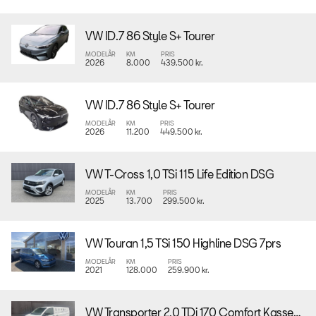
VW ID.7 86 Style S+ Tourer
MODELÅR
KM
PRIS
2026
8.000
439.500 kr.
VW ID.7 86 Style S+ Tourer
MODELÅR
KM
PRIS
2026
11.200
449.500 kr.
VW T-Cross 1,0 TSi 115 Life Edition DSG
MODELÅR
KM
PRIS
2025
13.700
299.500 kr.
VW Touran 1,5 TSi 150 Highline DSG 7prs
MODELÅR
KM
PRIS
2021
128.000
259.900 kr.
VW Transporter 2,0 TDi 170 Comfort Kassevogn aut. LWB