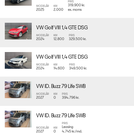
PRIS
319.900 kr.
MODELÅR
KM
2025
2.000
ex. moms
VW Golf VIII 1,4 GTE DSG
MODELÅR
KM
PRIS
2024
12.800
329.500 kr.
VW Golf VIII 1,4 GTE DSG
MODELÅR
KM
PRIS
2024
14.600
349.500 kr.
VW ID. Buzz 79 Life SWB
MODELÅR
KM
PRIS
2027
0
394.796 kr.
VW ID. Buzz 79 Life SWB
PRIS
Leasing
MODELÅR
KM
2027
0
4.745 kr./md.