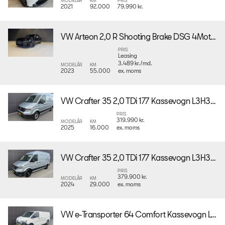
MODELÅR
KM
PRIS
2021
92.000
79.990 kr.
VW Arteon 2,0 R Shooting Brake DSG 4Motion
PRIS
Leasing
3.489 kr./md.
MODELÅR
KM
2023
55.000
ex. moms
VW Crafter 35 2,0 TDi 177 Kassevogn L3H3 aut.
PRIS
319.990 kr.
MODELÅR
KM
2025
16.000
ex. moms
VW Crafter 35 2,0 TDi 177 Kassevogn L3H3 aut. 4Motion
PRIS
379.900 kr.
MODELÅR
KM
2024
29.000
ex. moms
VW e-Transporter 64 Comfort Kassevogn LWB