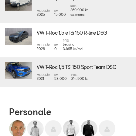
PRIS
269.900 kr.
MODELÅR
KM
2025
15.000
ex. moms
VW T-Roc 1,5 eTSi 150 R-line DSG
PRIS
Leasing
MODELÅR
KM
2026
0
3.495 kr./md.
VW T-Roc 1,5 TSi 150 Sport Team DSG
MODELÅR
KM
PRIS
2021
53.000
214.900 kr.
Personale