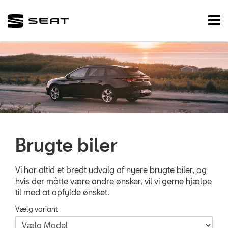
SEAT
Tog
nav
FORSIDE
VÆRKSTED
SKADECENTER
BRUGTE BILER
Brugte biler
Brugtbilsafdelin
Finansiering
Vi har altid et bredt udvalg af nyere brugte biler, og
Brugtbilsvurderi
hvis der måtte være andre ønsker, vil vi gerne hjælpe
til med at opfylde ønsket.
TILBEHØR
Vælg variant