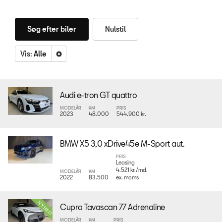
Søg efter biler
Nulstil
Vis:
Alle
Audi e-tron GT quattro
MODELÅR
KM
PRIS
2023
48.000
544.900 kr.
BMW X5 3,0 xDrive45e M-Sport aut.
PRIS
Leasing
4.521 kr./md.
MODELÅR
KM
2022
83.500
ex. moms
Cupra Tavascan 77 Adrenaline
MODELÅR
KM
PRIS