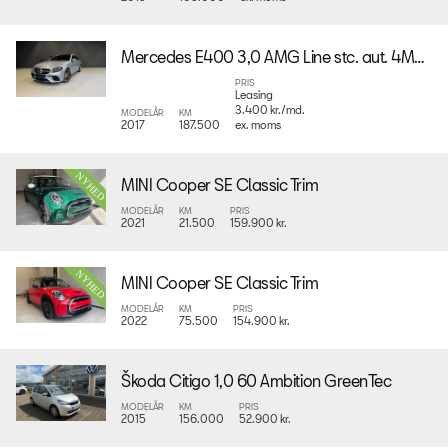
Mercedes E400 3,0 AMG Line stc. aut. 4Matic
PRIS
Leasing
3.400 kr./md.
MODELÅR
KM
2017
187.500
ex. moms
MINI Cooper SE Classic Trim
MODELÅR
KM
PRIS
2021
21.500
159.900 kr.
MINI Cooper SE Classic Trim
MODELÅR
KM
PRIS
2022
75.500
154.900 kr.
Škoda Citigo 1,0 60 Ambition GreenTec
MODELÅR
KM
PRIS
2015
156.000
52.900 kr.