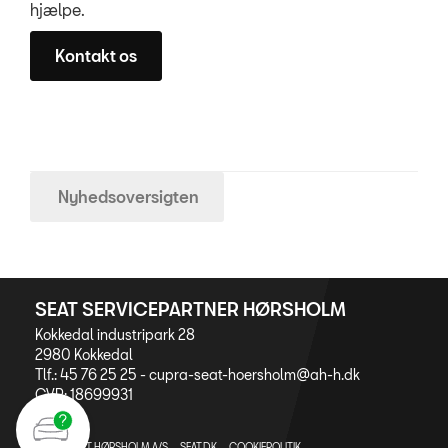
hjælpe.
Kontakt os
Nyhedsoversigten
SEAT SERVICEPARTNER HØRSHOLM
Kokkedal industripark 28
2980 Kokkedal
Tlf.: 45 76 25 25 -
cupra-seat-hoersholm@ah-h.dk
CVR: 18699931
AUTOHUSET HØRSHOLM A/S
SEAT.DK
COOKIEPOLITIK