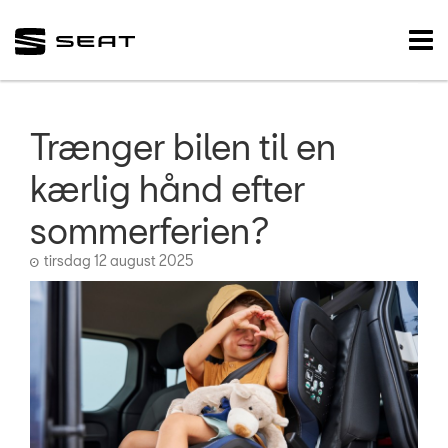
SEAT
Tog
nav
FORSIDE
VÆRKSTED
Trænger bilen til en
SKADECENTER
kærlig hånd efter
sommerferien?
BRUGTE BILER
tirsdag 12 august 2025
TILBEHØR
RESERVEDELE
NYHEDER
Tilmeld dig SEA